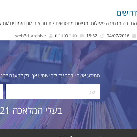
נגיש
דרושים
לבעלי
החברה מרחיבה פעילות ומגייסת מחסנאים /ות חרוצים /ות ואמינים /ות 
מוגבליויות
על
04/07/2016
18:32
סגור לתגובות
web3d_archive
דרושים
המידע אשר יימסר על ידך ישמש אך ורק למענה לפנ
שם
בעלי המלאכה 21, אשדוד, מוקד שרות לקוחות טלפון רב קווי