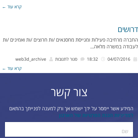
אתר
קרא עוד ←
נגיש
לבעלי
דרושים
מוגבליויות
החברה מרחיבה פעילות ומגייסת מחסנאים /ות חרוצים /ות ואמינים /ות
לעבודה במשרה מלאה...
על
04/07/2016
18:32
סגור לתגובות
web3d_archive
דרושים
קרא עוד ←
צור קשר
המידע אשר יימסר על ידך ישמש אך ורק למענה לפנייתך בהתאם
למדיניות הגנת הפרטיות של הארגון
ty.
שם