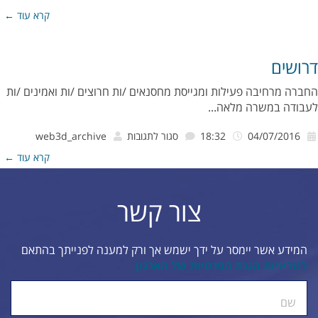
אתר
קרא עוד ←
נגיש
לבעלי
דרושים
מוגבליויות
החברה מרחיבה פעילות ומגייסת מחסנאים /ות חרוצים /ות ואמינים /ות
לעבודה במשרה מלאה...
על
04/07/2016
18:32
סגור לתגובות
web3d_archive
דרושים
קרא עוד ←
צור קשר
המידע אשר יימסר על ידך ישמש אך ורק למענה לפנייתך בהתאם
למדיניות הגנת הפרטיות של הארגון
ty.
שם