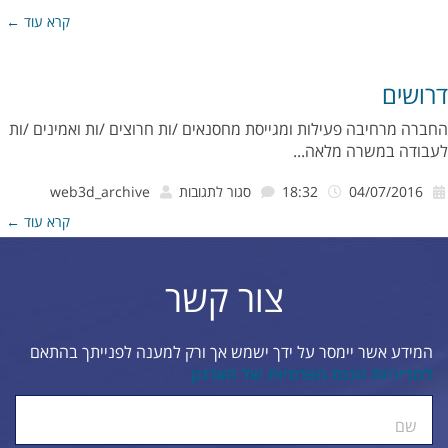
אתר
קרא עוד ←
נגיש
לבעלי
דרושים
מוגבליויות
החברה מרחיבה פעילות ומגייסת מחסנאים /ות חרוצים /ות ואמינים /ות
לעבודה במשרה מלאה...
על
04/07/2016
18:32
סגור לתגובות
web3d_archive
דרושים
קרא עוד ←
צור קשר
המידע אשר יימסר על ידך ישמש אך ורק למענה לפנייתך בהתאם
למדיניות הגנת הפרטיות של הארגון
ty.
שם