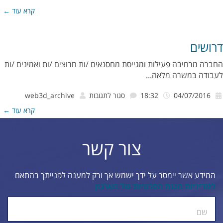
אתר
קרא עוד ←
נגיש
לבעלי
דרושים
מוגבליויות
החברה מרחיבה פעילות ומגייסת מחסנאים /ות חרוצים /ות ואמינים /ות
לעבודה במשרה מלאה...
על
04/07/2016
18:32
סגור לתגובות
web3d_archive
דרושים
קרא עוד ←
צור קשר
המידע אשר יימסר על ידך ישמש אך ורק למענה לפנייתך בהתאם
למדיניות הגנת הפרטיות של הארגון
ty.
שם