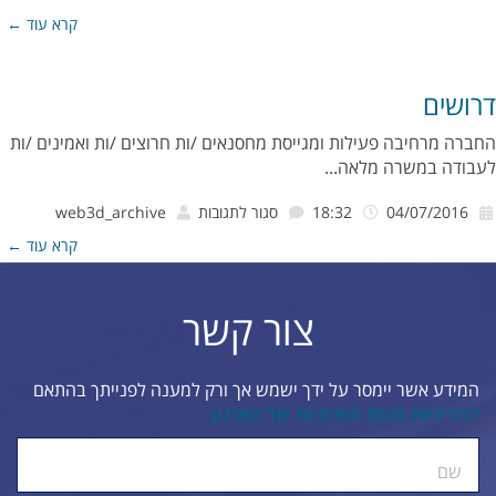
אתר
קרא עוד ←
נגיש
לבעלי
דרושים
מוגבליויות
החברה מרחיבה פעילות ומגייסת מחסנאים /ות חרוצים /ות ואמינים /ות
לעבודה במשרה מלאה...
על
04/07/2016
18:32
סגור לתגובות
web3d_archive
דרושים
קרא עוד ←
צור קשר
המידע אשר יימסר על ידך ישמש אך ורק למענה לפנייתך בהתאם
למדיניות הגנת הפרטיות של הארגון
ty.
שם